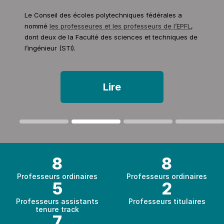
Le Conseil des écoles polytechniques fédérales a
nommé
les professeures et les professeurs de l’EPFL
,
dont deux de la Faculté des sciences et techniques de
l’ingénieur (STI).
Lire
8
8
Professeurs ordinaires
Professeurs ordinaires
5
2
Professeurs assistants
Professeurs titulaires
tenure track
7