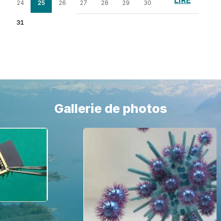
LIRE
24
25
26
27
28
29
30
31
Gallerie de photos