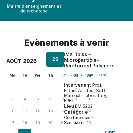
Maître d’enseignement et
de recherche
Evènements à venir
IMX Talks –
25
Microparticle-
AOÛT 2026
Reinforced Polymers
Mo
Tu
We
Th
Fr
25.8.2026 – 12:30 > 13:30
Sa
Su
Intervenant
Prof.
1
2
Esther Amstad, Soft
Materials Laboratory,
3
4
5
6
7
8
9
EPFL
Lieu
BM 5202
10
11
12
13
14
15
16
Catégorie
Conférences –
Séminaires
17
18
19
20
21
22
23