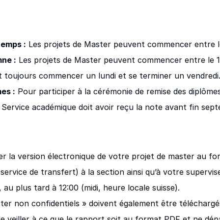
temps :
Les projets de Master peuvent commencer entre le 1
ne :
Les projets de Master peuvent commencer entre le 1e
t toujours commencer un lundi et se terminer un vendredi
es :
Pour participer à la cérémonie de remise des diplômes
 Service académique doit avoir reçu la note avant fin sep
r la version électronique de votre projet de master au f
ervice de transfert) à la section ainsi qu’à votre supervis
, au plus tard à
12:00 (midi, heure locale suisse)
.
ter non confidentiels » doivent également être télécharg
de veiller à ce que le rapport soit au format PDF et ne dé