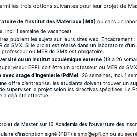
armi les trois options suivantes pour leur projet de Ma
atoire de l’Institut des Matériaux (IMX)
ou dans un labora
s, incl. 1 semaine de vacances)
ires publient les sujets sur leurs
sites web
. Encadrement :
de SMX. Si le projet est réalisé dans un laboratoire d’un a
n professeur ou MER de SMX est obligatoire.
ersité ou un institut académique externe
(18 à 26 semai
superviseur EPFL doit être un professeur ou MER de SMX
 avec stage d’ingénierie (PdMe)
(26 semaines, incl. 1 se
ne offre d’entreprise, les étudiants doivent trouver un 
e superviser le projet selon les directives spécifiées. Le 
ie a déjà été effectué.
projet de Master sur IS-Academia dès l’ouverture des inscr
laire d’inscription signé (PDF) à
smx@epfl.ch
ou au
secré