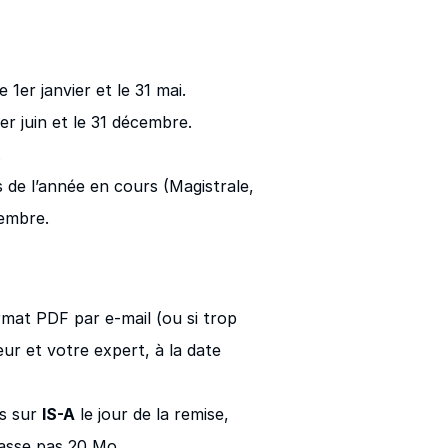
er janvier et le 31 mai.
r juin et le 31 décembre.
.
 de l’année en cours (Magistrale,
tembre.
ormat
PDF
par e-mail (ou si trop
eur et votre expert, à la date
és sur
IS-A
le jour de la remise,
passe pas
20 Mo
.