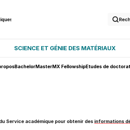
niques
SCIENCE ET GÉNIE DES MATÉRIAUX
propos
Bachelor
Master
MX Fellowship
Etudes de doctora
el du Service académique pour obtenir des
informations dé