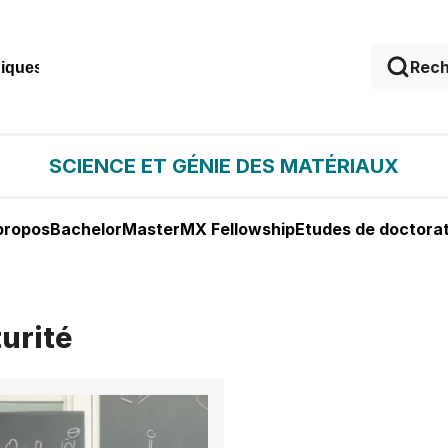
niques
SCIENCE ET GÉNIE DES MATÉRIAUX
propos
Bachelor
Master
MX Fellowship
Etudes de doctora
turité