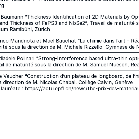
rg
s Baumann “Thickness Identification of 2D Materials by Opt
and Thickness of FePS3 and NbSe2”, Travail de maturité s
ium Rämibühl, Zürich
rico Mandriota et Maël Bauchat “La chimie dans l’art – Réa
rité sous la direction de M. Michele Rizzello, Gymnase de
diadele Polinari “Strong-Interference based ultra-thin opt
vail de maturité sous la direction de M. Samuel Nüesch, R
ie Vaucher “Construction d’un plateau de longboard, de l’hist
a direction de M. Nicolas Chabal, Collège Calvin, Genève
 lauréate :
https://actu.epfl.ch/news/the-prix-des-materi