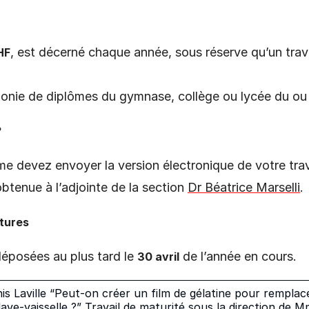
, est décerné chaque année, sous réserve qu’un trava
HF
émonie de diplômes du gymnase, collège ou lycée du ou d
?
e devez envoyer la version électronique de votre tr
btenue à l’adjointe de la section
Dr Béatrice Marselli
.
atures
déposées au plus tard le
de l’année en cours.
30 avril
is Laville “Peut-on créer un film de gélatine pour rempla
 lave-vaisselle ?” Travail de maturité sous la direction d