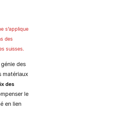
ne s’applique
ns des
s suisses.
 génie des
es matériaux
ix des
ompenser le
é en lien