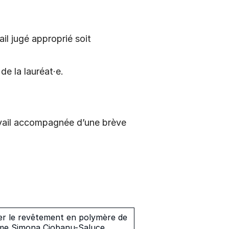
il jugé approprié soit
e la lauréat·e.
avail accompagnée d’une brève
cer le revêtement en polymère de
e Mme Simona Ciobanu-Saluce,