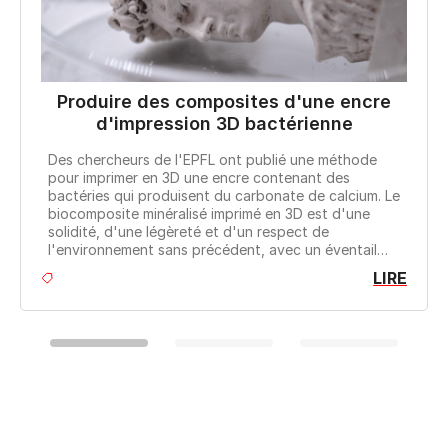
Produire des composites d'une encre
d'impression 3D bactérienne
EPFL
Des chercheurs de l'EPFL ont publié une méthode
desig
pour imprimer en 3D une encre contenant des
impla
bactéries qui produisent du carbonate de calcium. Le
that
biocomposite minéralisé imprimé en 3D est d'une
neuro
solidité, d'une légèreté et d'un respect de
l'environnement sans précédent, avec un éventail
d'applications allant de l'art à la biomédecine.
LIRE