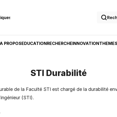
niques
A PROPOS
EDUCATION
RECHERCHE
INNOVATION
THEME
STI Durabilité
able de la Faculté STI est chargé de la durabilité en
ingénieur (STI).
e