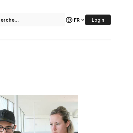
Login
S