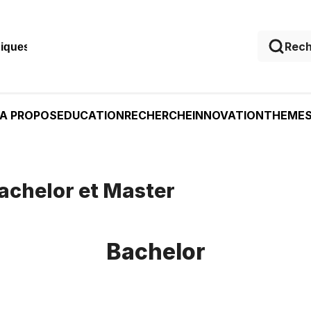
niques
A PROPOS
EDUCATION
RECHERCHE
INNOVATION
THEME
achelor et Master
Bachelor