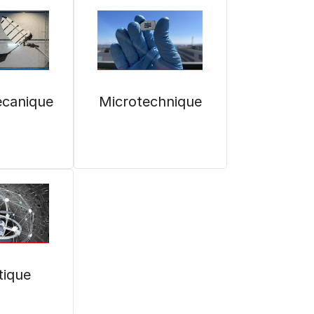
écanique
Microtechnique
tique