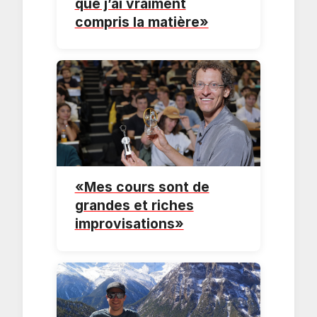
que j’ai vraiment
compris la matière»
«Mes cours sont de
grandes et riches
improvisations»